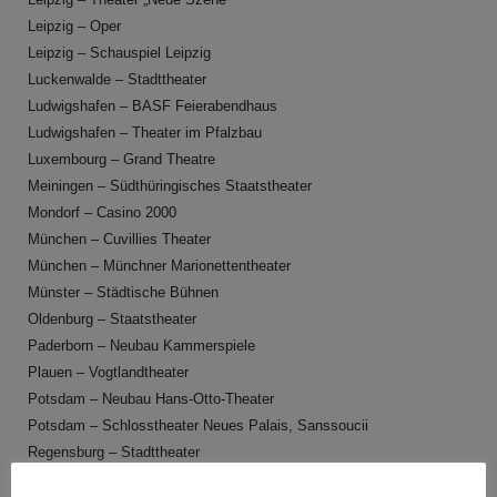
Leipzig – Oper
Leipzig – Schauspiel Leipzig
Luckenwalde – Stadttheater
Ludwigshafen – BASF Feierabendhaus
Ludwigshafen – Theater im Pfalzbau
Luxembourg – Grand Theatre
Meiningen – Südthüringisches Staatstheater
Mondorf – Casino 2000
München – Cuvillies Theater
München – Münchner Marionettentheater
Münster – Städtische Bühnen
Oldenburg – Staatstheater
Paderborn – Neubau Kammerspiele
Plauen – Vogtlandtheater
Potsdam – Neubau Hans-Otto-Theater
Potsdam – Schlosstheater Neues Palais, Sanssoucii
Regensburg – Stadttheater
Stralsund – Theater Vorpommern